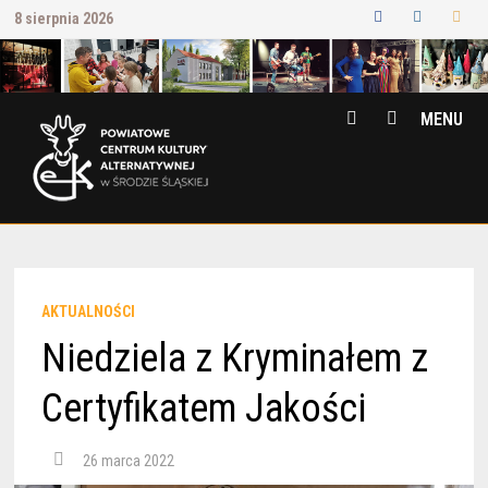
Przejdź
8 sierpnia 2026
do
treści
MENU
AKTUALNOŚCI
Niedziela z Kryminałem z
Certyfikatem Jakości
26 marca 2022