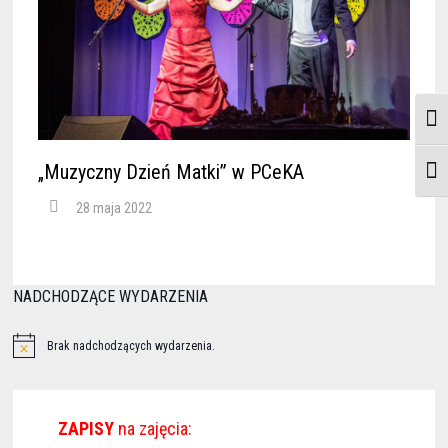
TOG
„Muzyczny Dzień Matki” w PCeKA
TOGG
28 maja 2022
NADCHODZĄCE WYDARZENIA
Brak nadchodzących wydarzenia.
ZAPISY
na zajęcia: