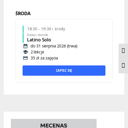
ŚRODA
18:30 - 19:30
środy
•
Dzieci i dorośli
Latino Solo
do 31 sierpnia 2026 (trwa)
2 lekcje
TOG
35 zł za zajęcia
TOGG
ZAPISZ SIĘ