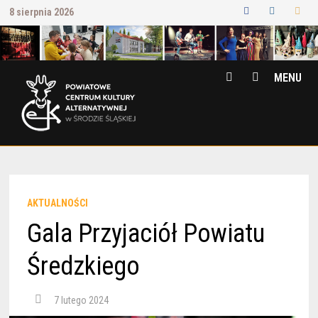
Przejdź
8 sierpnia 2026
do
treści
MENU
AKTUALNOŚCI
Gala Przyjaciół Powiatu
Średzkiego
7 lutego 2024