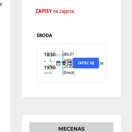
ie
ZAPISY
na zajęcia:
ŚRODA
do 31
18:30
Dzieci i dorośli
Latino
sierpnia
-
2 lekcje
35 zł za zajęcia
ZAPISZ SIĘ
Solo
2026
19:30
(trwa)
środy