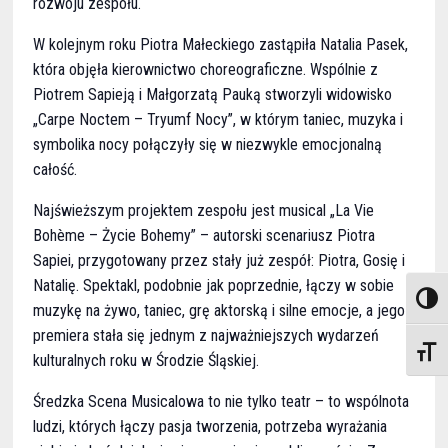
rozwoju zespołu.
W kolejnym roku Piotra Małeckiego zastąpiła Natalia Pasek,
która objęła kierownictwo choreograficzne. Wspólnie z
Piotrem Sapieją i Małgorzatą Pauką stworzyli widowisko
„Carpe Noctem – Tryumf Nocy”, w którym taniec, muzyka i
symbolika nocy połączyły się w niezwykle emocjonalną
całość.
Najświeższym projektem zespołu jest musical „La Vie
Bohème – Życie Bohemy” – autorski scenariusz Piotra
Sapiei, przygotowany przez stały już zespół: Piotra, Gosię i
Natalię. Spektakl, podobnie jak poprzednie, łączy w sobie
TOGGL
muzykę na żywo, taniec, grę aktorską i silne emocje, a jego
premiera stała się jednym z najważniejszych wydarzeń
TOGGL
kulturalnych roku w Środzie Śląskiej.
Średzka Scena Musicalowa to nie tylko teatr – to wspólnota
ludzi, których łączy pasja tworzenia, potrzeba wyrażania