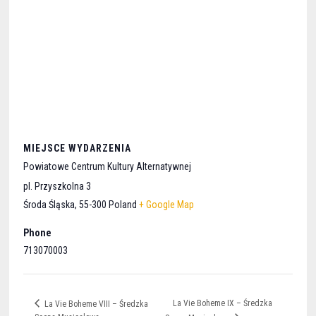
MIEJSCE WYDARZENIA
Powiatowe Centrum Kultury Alternatywnej
pl. Przyszkolna 3
Środa Śląska
,
55-300
Poland
+ Google Map
Phone
713070003
La Vie Boheme IX – Średzka
La Vie Boheme VIII – Średzka