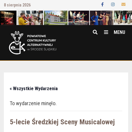
Przejdź
8 sierpnia 2026
do
treści
MENU
« Wszystkie Wydarzenia
To wydarzenie minęło.
5-lecie Średzkiej Sceny Musicalowej