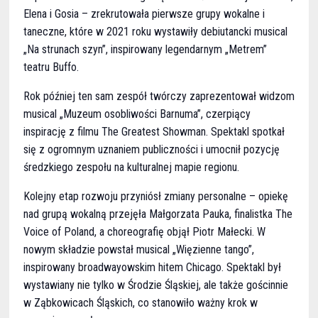
Elena i Gosia – zrekrutowała pierwsze grupy wokalne i
taneczne, które w 2021 roku wystawiły debiutancki musical
„Na strunach szyn”, inspirowany legendarnym „Metrem”
teatru Buffo.
Rok później ten sam zespół twórczy zaprezentował widzom
musical „Muzeum osobliwości Barnuma”, czerpiący
inspirację z filmu The Greatest Showman. Spektakl spotkał
się z ogromnym uznaniem publiczności i umocnił pozycję
średzkiego zespołu na kulturalnej mapie regionu.
Kolejny etap rozwoju przyniósł zmiany personalne – opiekę
nad grupą wokalną przejęła Małgorzata Pauka, finalistka The
Voice of Poland, a choreografię objął Piotr Małecki. W
nowym składzie powstał musical „Więzienne tango”,
inspirowany broadwayowskim hitem Chicago. Spektakl był
wystawiany nie tylko w Środzie Śląskiej, ale także gościnnie
w Ząbkowicach Śląskich, co stanowiło ważny krok w