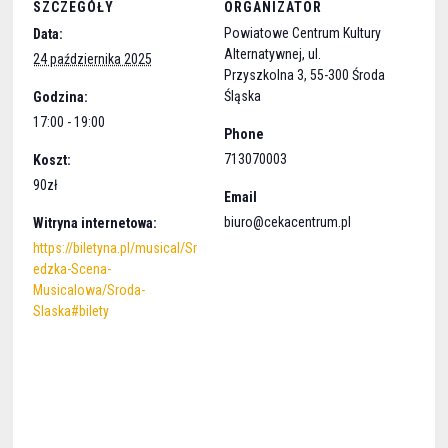
SZCZEGÓŁY
ORGANIZATOR
Powiatowe Centrum Kultury
Data:
Alternatywnej, ul.
24 października 2025
Przyszkolna 3, 55-300 Środa
Śląska
Godzina:
17:00 - 19:00
Phone
713070003
Koszt:
90zł
Email
biuro@cekacentrum.pl
Witryna internetowa:
https://biletyna.pl/musical/Sr
edzka-Scena-
Musicalowa/Sroda-
Slaska#bilety