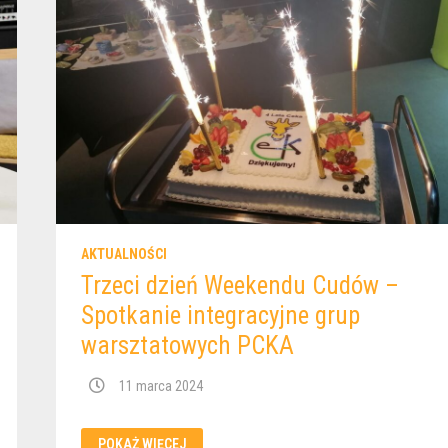
ŻYCZYMY
WSZYSTKIM
WESOŁYCH
ŚWIĄT
:)
AKTUALNOŚCI
Trzeci dzień Weekendu Cudów –
Spotkanie integracyjne grup
warsztatowych PCKA
11 marca 2024
TRZECI
POKAŻ WIĘCEJ