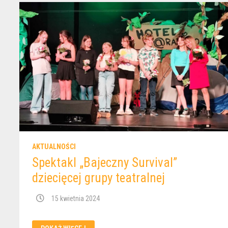
AKTUALNOŚCI
Spektakl „Bajeczny Survival”
dziecięcej grupy teatralnej
15 kwietnia 2024
SPEKTAKL