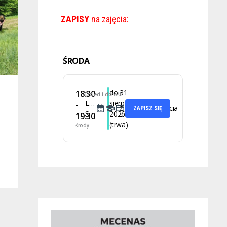
ZAPISY
na zajęcia:
ŚRODA
do 31
18:30
Dzieci i dorośli
Latino
sierpnia
-
2 lekcje
35 zł za zajęcia
ZAPISZ SIĘ
Solo
2026
19:30
(trwa)
środy