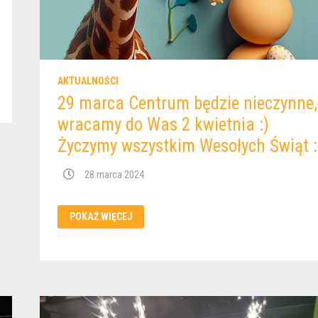
AKTUALNOŚCI
29 marca Centrum będzie nieczynne,
wracamy do Was 2 kwietnia :)
Życzymy wszystkim Wesołych Świąt :
28 marca 2024
29
POKAŻ WIĘCEJ
MARCA
CENTRUM
BĘDZIE
NIECZYNNE,
WRACAMY
DO
WAS
2
KWIETNIA
:)