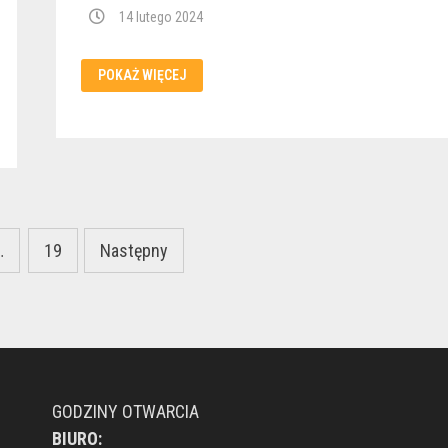
14 lutego 2024
BAL
POKAŻ WIĘCEJ
MASKOWY
SENIORÓW
…
19
Następny
GODZINY OTWARCIA
BIURO: