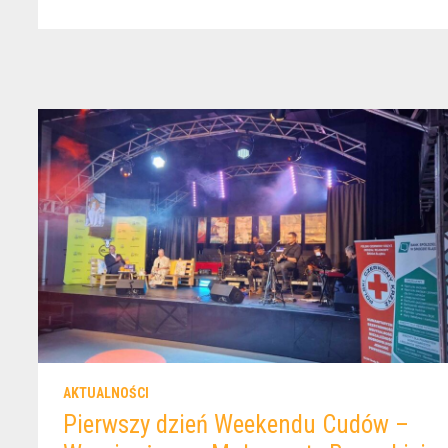
–
NIEDZIELA
Z
KRYMINAŁEM
AKTUALNOŚCI
Pierwszy dzień Weekendu Cudów –