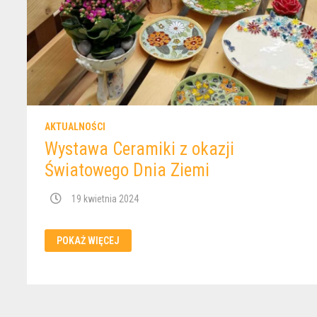
AKTUALNOŚCI
Wystawa Ceramiki z okazji
Światowego Dnia Ziemi
19 kwietnia 2024
WYSTAWA
POKAŻ WIĘCEJ
CERAMIKI
Z
OKAZJI
ŚWIATOWEGO
DNIA
ZIEMI