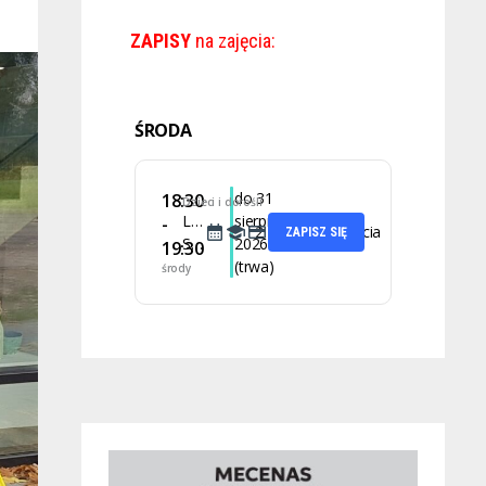
ZAPISY
na zajęcia:
ŚRODA
do 31
18:30
Dzieci i dorośli
Latino
sierpnia
-
2 lekcje
35 zł za zajęcia
ZAPISZ SIĘ
Solo
2026
19:30
(trwa)
środy