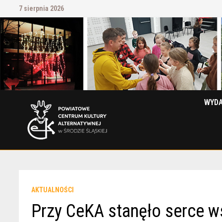
Przejdź
7 sierpnia 2026
do
treści
WYDA
AKTUALNOŚCI
Przy CeKA stanęło serce w