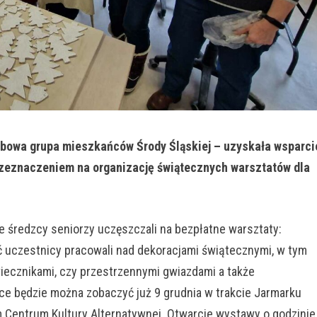
sobowa grupa mieszkańców Środy Śląskiej – uzyskała wsparci
rzeznaczeniem na organizację świątecznych warsztatów dla
 średzcy seniorzy uczęszczali na bezpłatne warsztaty:
jęć uczestnicy pracowali nad dekoracjami świątecznymi, w tym
ecznikami, czy przestrzennymi gwiazdami a także
ce będzie można zobaczyć już 9 grudnia w trakcie Jarmarku
entrum Kultury Alternatywnej. Otwarcie wystawy o godzinie