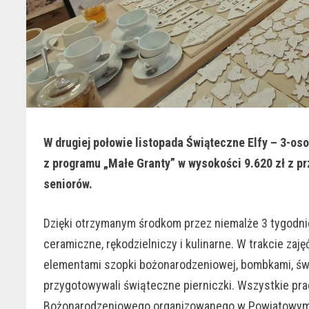
W drugiej połowie listopada Świąteczne Elfy – 3-o
z programu „Małe Granty” w wysokości 9.620 zł z p
seniorów.
Dzięki otrzymanym środkom przez niemalże 3 tygodnie
ceramiczne, rękodzielniczy i kulinarne. W trakcie za
elementami szopki bożonarodzeniowej, bombkami, świ
przygotowywali świąteczne pierniczki. Wszystkie pra
Bożonarodzeniowego organizowanego w Powiatowym C