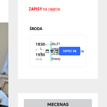
ZAPISY
na zajęcia:
ŚRODA
do 31
18:30
Dzieci i dorośli
Latino
sierpnia
-
2 lekcje
35 zł za zajęcia
ZAPISZ SIĘ
Solo
2026
19:30
(trwa)
środy