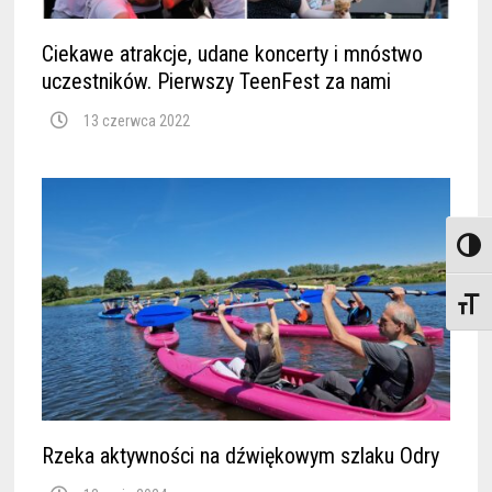
Ciekawe atrakcje, udane koncerty i mnóstwo
uczestników. Pierwszy TeenFest za nami
13 czerwca 2022
TOGGL
TOGGL
Rzeka aktywności na dźwiękowym szlaku Odry