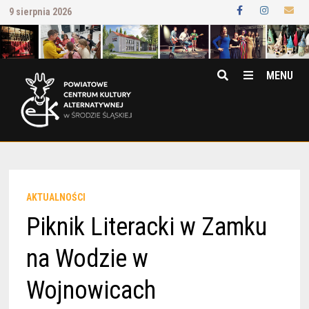
Przejdź
9 sierpnia 2026
do
treści
MENU
AKTUALNOŚCI
Piknik Literacki w Zamku
na Wodzie w
Wojnowicach