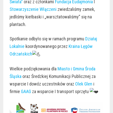
Świata”
oraz z członkami
Fundacja Eudajmonia
I
Stowarzyszenie Włączeni
zwiedzaliśmy zamek,
jedliśmy kiełbaski i „warsztatowaliśmy” się na
plantach.
Spotkanie odbyło się w ramach programu
Działaj
Lokalnie
koordynowanego przez
Kraina Łęgów
Odrzańskich
Wielkie podziękowania dla
Miasto i Gmina Środa
Śląska
oraz Średzkiej Komunikacji Publicznej za
wsparcie I dowóz uczestników oraz
Olek Glen
i
firmie
GAAG
za wsparcie I transport sprzętu