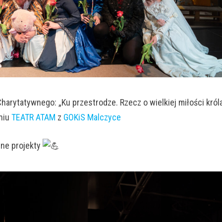
harytatywnego: „Ku przestrodze. Rzecz o wielkiej miłości król
niu
TEATR ATAM
z
GOKiS Malczyce
jne projekty