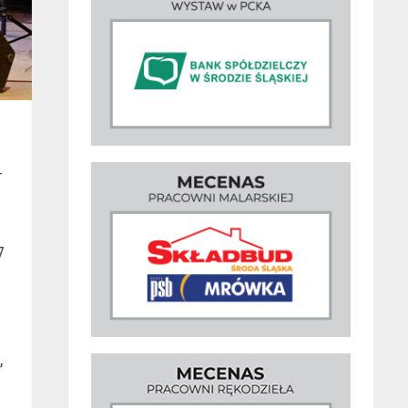
–
7
,