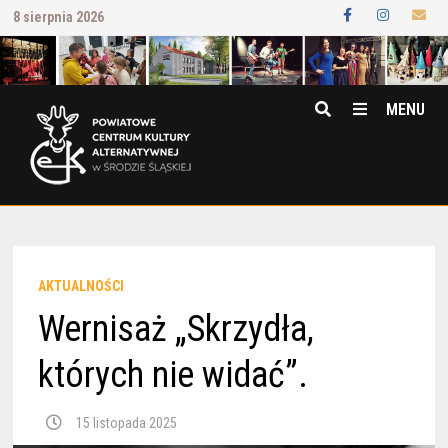
Przejdź
8 sierpnia 2026
do
treści
MENU
AKTUALNOŚCI
Wernisaż „Skrzydła,
których nie widać”.
15 listopada 2025