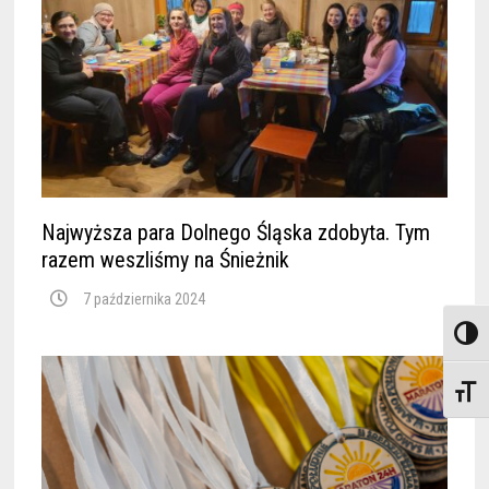
Najwyższa para Dolnego Śląska zdobyta. Tym
razem weszliśmy na Śnieżnik
7 października 2024
TOGGL
TOGGL