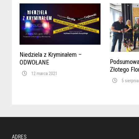
Niedziela z Kryminałem –
Podsumowani
ODWOŁANE
Złotego Flo
12 marca 2021
5 sierpni
ADRES