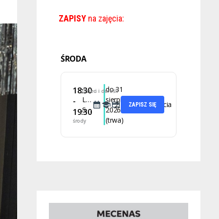
ZAPISY
na zajęcia:
ŚRODA
do 31
18:30
Dzieci i dorośli
Latino
sierpnia
-
2 lekcje
35 zł za zajęcia
ZAPISZ SIĘ
Solo
2026
19:30
(trwa)
środy