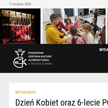
Przejdź
7 sierpnia 2026
do
treści
WYDA
AKTUALNOŚCI
Dzień Kobiet oraz 6-lecie 