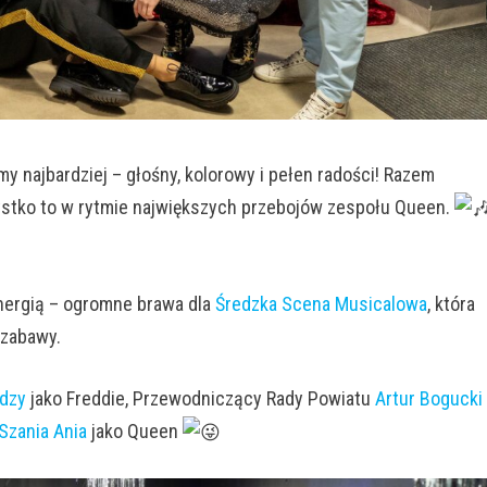
imy najbardziej – głośny, kolorowy i pełen radości! Razem
zystko to w rytmie największych przebojów zespołu Queen.
energią – ogromne brawa dla
Średzka Scena Musicalowa
, która
 zabawy.
rdzy
jako Freddie, Przewodniczący Rady Powiatu
Artur Bogucki
Szania Ania
jako Queen