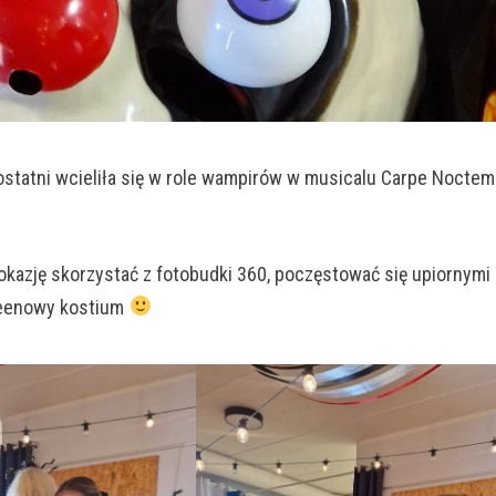
statni wcieliła się w role wampirów w musicalu Carpe Noctem
okazję skorzystać z fotobudki 360, poczęstować się upiornymi
oweenowy kostium