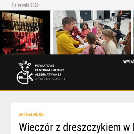
Przejdź
8 sierpnia 2026
do
treści
WYDA
AKTUALNOŚCI
Wieczór z dreszczykiem w