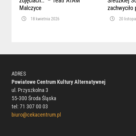
zdjęciach…” – Teatr ATAM
Średzkiej S
Malczyce
zachwyciło 
18 kwietnia 2026
20 listop
ADRES
Powiatowe Centrum Kultury Alternatywnej
ul. Przyszkolna 3
55-300 Środa Śląska
tel: 71 307 00 03
biuro@cekacentrum.pl